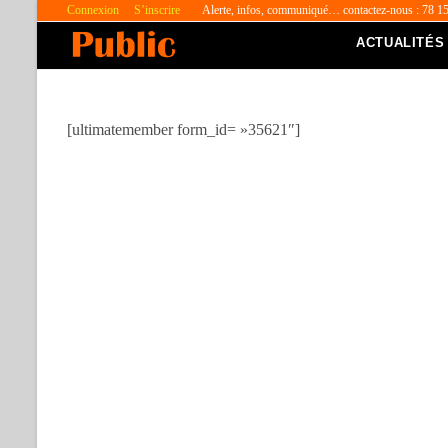
Connexion
S’inscrire
Alerte, infos, communiqué… contactez-nous : 78 1
ACTUALITÉS
[ultimatemember form_id= »35621″]