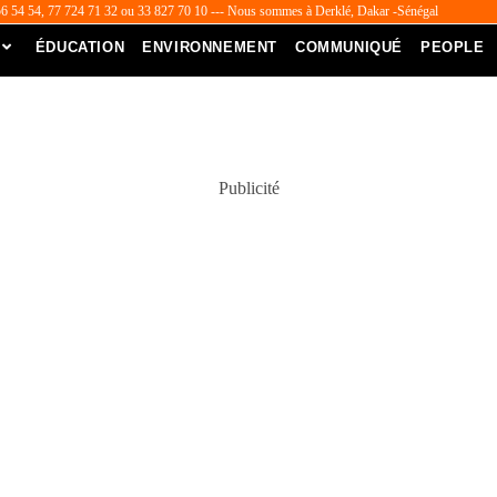
56 54 54, 77 724 71 32 ou 33 827 70 10 --- Nous sommes à Derklé, Dakar -Sénégal
ÉDUCATION
ENVIRONNEMENT
COMMUNIQUÉ
PEOPLE
Publicité