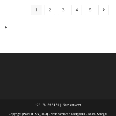
1
2
3
4
5
+221 78 156 54 54
Nous contacter
Copyright [PUBLIC.SN_2023] - Nous sommes à Dieuppeul1 - Dakar- Sénégal.