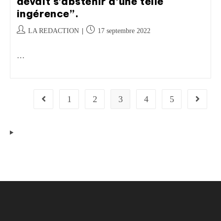
devait s’abstenir d’une telle
ingérence”.
LA REDACTION
17 septembre 2022
…
1
2
3
4
5