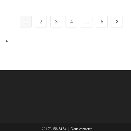
1
2
3
4
…
6
+221 78 156 54 54
Nous contacter