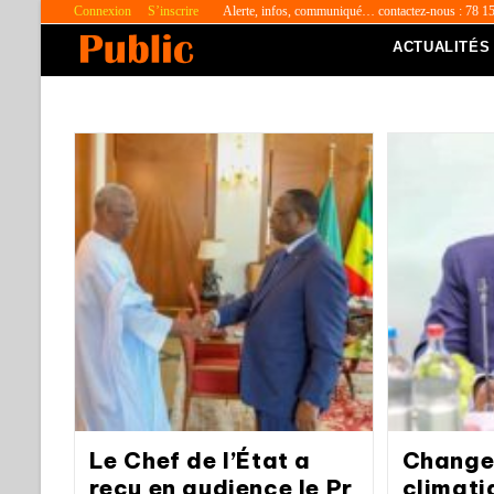
Connexion
S’inscrire
Alerte, infos, communiqué… contactez-nous : 78 1
ACTUALITÉS
Le Chef de l’État a
Change
reçu en audience le Pr
climati