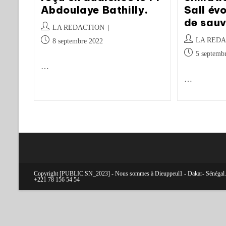
Abdoulaye Bathilly.
Sall év
de sauv
LA REDACTION
LA REDA
8 septembre 2022
5 septemb
…
…
Copyright [PUBLIC.SN_2023] - Nous sommes à Dieuppeul1 - Dakar- Sénégal. C
+221 78 156 54 54