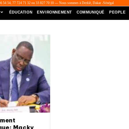
56 54 54, 77 724 71 32 ou 33 827 70 10 --- Nous sommes à Derklé, Dakar -Sénégal
ÉDUCATION
ENVIRONNEMENT
COMMUNIQUÉ
PEOPLE
ment
que: Macky