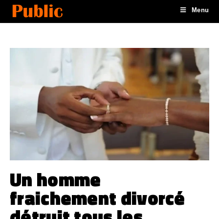
Menu
Un homme
fraichement divorcé
détruit tous les