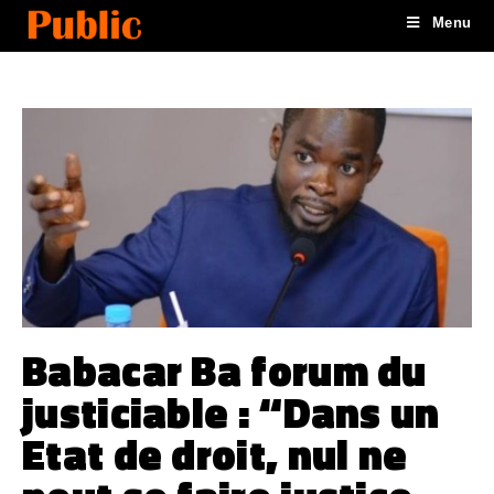
Menu
Babacar Ba forum du
justiciable : “Dans un
Etat de droit, nul ne