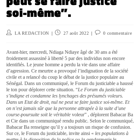
peut se faire justice
soi-même”.
LA REDACTION
27 août 2022
0 commentaire
Avant-hier, mercredi, Ndiaga Ndiaye âgé de 30 ans a été
froidement assassiné à liberté 5 par des individus non encore
identifiés. Le jeune homme a perdu la vie dans une affaire
d’agression. Ce meurtre a provoqué l’indignation de la société
civile et a relancé du coup le débat de la justice populaire au
Sénégal. Dans un communiqué, le Forum du justiciable a haussé
le ton pour déplorer cette situation. “
Le Forum du justiciable
s’indigne et condamne les lynchages des présumés voleurs.
Dans un Etat de droit, nul ne peut se faire justice soi-même. Et
on n’est jamais sûr que la personne attrapée à la suite d’une
course-poursuite soit le véritable
voleur” , déplorent Babacar Ba
et Cie dans un communiqué rendu public. Selon le communiqué,
Babacar Ba renseigne qu’il y a toujours un risque de confusion.
Sur ce, le Forum du justiciable, invite ainsi «
les populations à
mettre à la disposition de la police ou la gendarmerie le