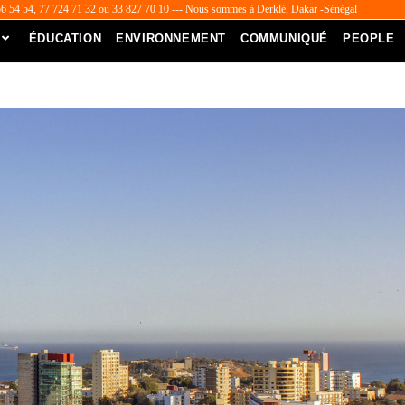
56 54 54, 77 724 71 32 ou 33 827 70 10 --- Nous sommes à Derklé, Dakar -Sénégal
ÉDUCATION
ENVIRONNEMENT
COMMUNIQUÉ
PEOPLE