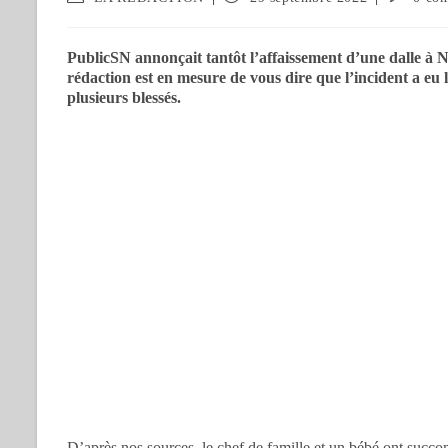
PublicSN annonçait tantôt l’affaissement d’une dalle à N
rédaction est en mesure de vous dire que l’incident a eu 
plusieurs blessés.
D’après nos sources, le chef de famille et un bébé ont succo