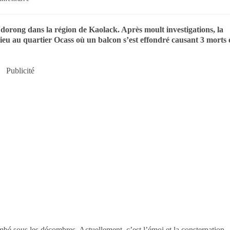
dorong dans la région de Kaolack. Après moult investigations, la
lieu au quartier Ocass où un balcon s’est effondré causant 3 morts 
Publicité
mbé sous les décombres. Actuellement, c’est l’émoi et la consternation