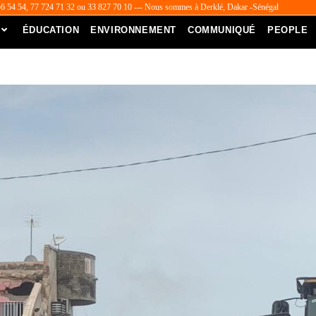
56 54 54, 77 724 71 32 ou 33 827 70 10 --- Nous sommes à Derklé, Dakar -Sénégal
ÉDUCATION
ENVIRONNEMENT
COMMUNIQUÉ
PEOPLE