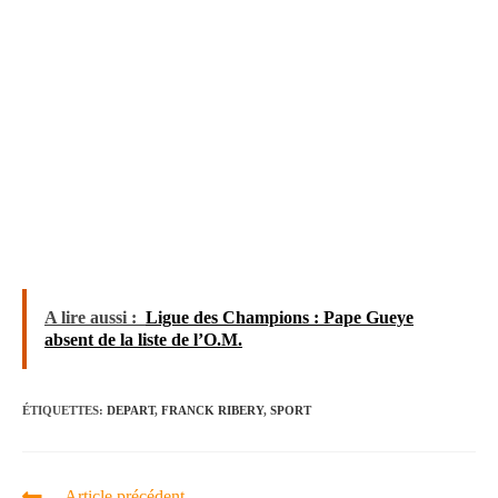
A lire aussi :
Ligue des Champions : Pape Gueye
absent de la liste de l’O.M.
ÉTIQUETTES
:
DEPART
,
FRANCK RIBERY
,
SPORT
Article précédent