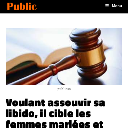
Menu
publicsn
Voulant assouvir sa
libido, il cible les
femmes mariées et