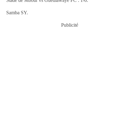
Stade de Mbour vs Guédiawaye FC : 1-0.
Samba SY.
Publicité