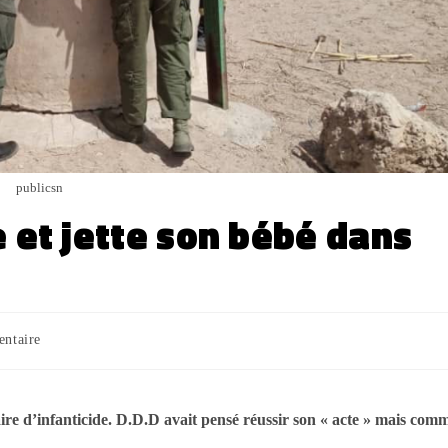
publicsn
 et jette son bébé dans
ntaire
faire d’infanticide. D.D.D avait pensé réussir son « acte » mais com