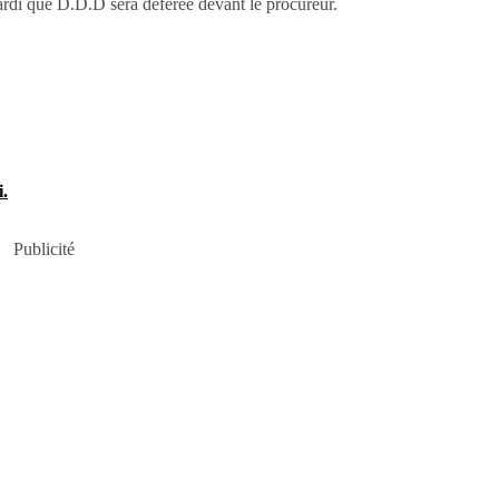
Mardi que D.D.D sera déférée devant le procureur.
.
Publicité