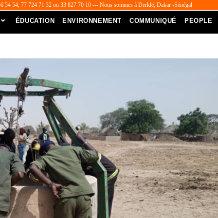
56 54 54, 77 724 71 32 ou 33 827 70 10 --- Nous sommes à Derklé, Dakar -Sénégal
ÉDUCATION
ENVIRONNEMENT
COMMUNIQUÉ
PEOPLE