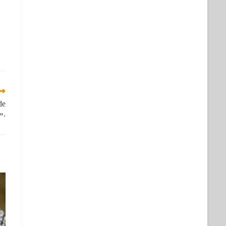
de
».