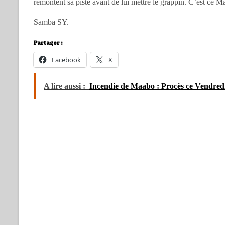
remontent sa piste avant de lui mettre le grappin. C’est ce 
Samba SY.
Partager :
Facebook
X
A lire aussi :
Incendie de Maabo : Procès ce Vendredi