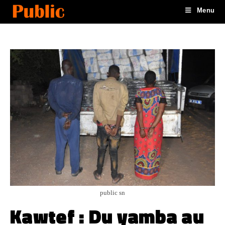
Menu
public sn
Kawtef : Du yamba au