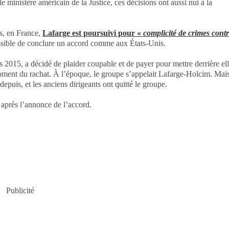
le ministère américain de la Justice, ces décisions ont aussi nui à la
rs, en France,
Lafarge est poursuivi pour «
complicité de crimes cont
ossible de conclure un accord comme aux États-Unis.
s 2015, a décidé de plaider coupable et de payer pour mettre derrière el
 moment du rachat. À l’époque, le groupe s’appelait Lafarge-Holcim. Mai
depuis, et les anciens dirigeants ont quitté le groupe.
 après l’annonce de l’accord.
Publicité