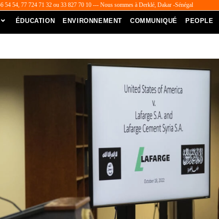
56 54 54, 77 724 71 32 ou 33 827 70 10 --- Nous sommes à Derklé, Dakar -Sénégal
ÉDUCATION
ENVIRONNEMENT
COMMUNIQUÉ
PEOPLE