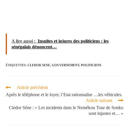
A lire aussi :
Insultes et injures des politiciens : les
sénégalais dénoncent…
ÉTIQUETTES
:
CLEDOR SENE
,
GOUVERNEMENT
,
POLITICIENS
Article précédent
Après le téléphone et le loyer, l’Etat rationnalise …les véhicules.
Article suivant
Cledor Séne : » Les incidents dans le Nemékou Tour de Sonko
sont injustes et… »