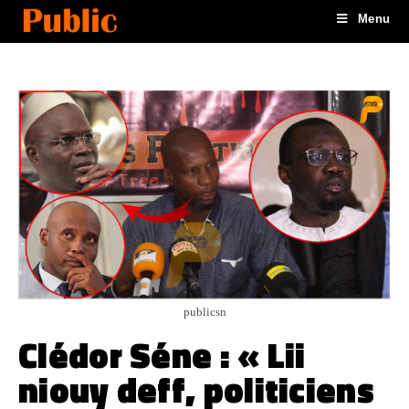
Menu
publicsn
Clédor Séne : « Lii
niouy deff, politiciens