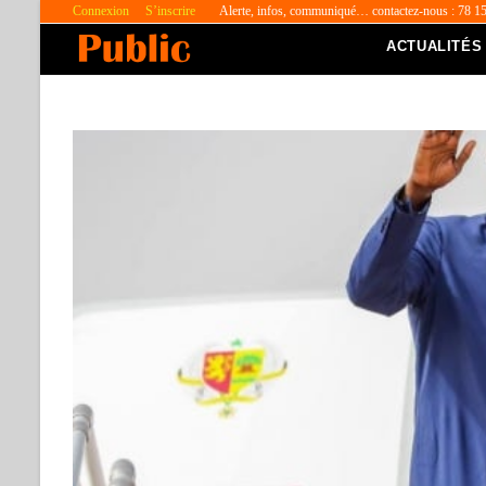
Connexion
S’inscrire
Alerte, infos, communiqué… contactez-nous : 78 1
ACTUALITÉS