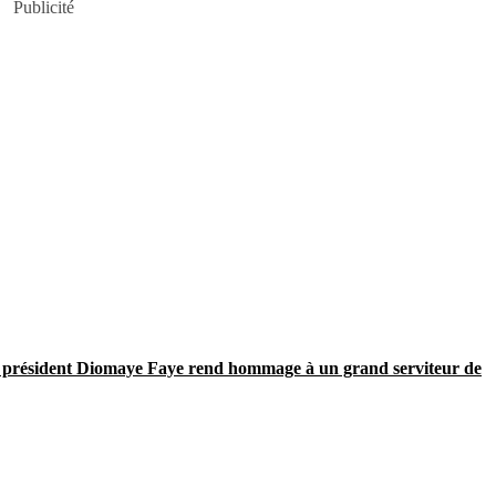
Publicité
résident Diomaye Faye rend hommage à un grand serviteur de