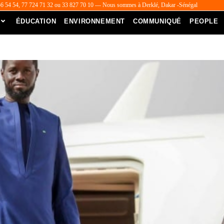
56 54 54, 77 724 71 32 ou 33 827 70 10 --- Nous sommes à Derklé, Dakar -Sénégal
ÉDUCATION
ENVIRONNEMENT
COMMUNIQUÉ
PEOPLE