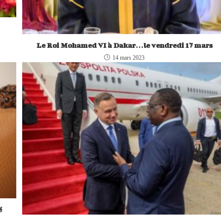
Le Roi Mohamed VI à Dakar…le vendredi 17 mars
14 mars 2023
é