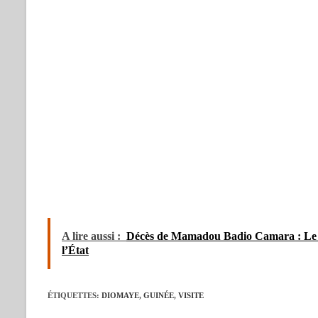
A lire aussi :
Décès de Mamadou Badio Camara : Le p
l’État
ÉTIQUETTES
:
DIOMAYE
,
GUINÉE
,
VISITE