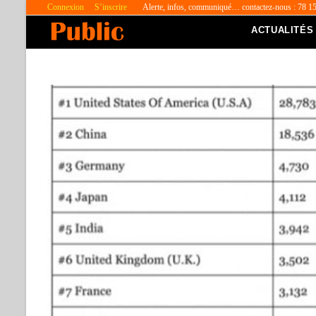
Connexion
S’inscrire
Alerte, infos, communiqué… contactez-nous : 78 1
ACTUALITÉS