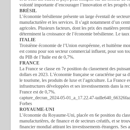
volonté importante d’encourager l’innovation et les progrès
BRÉSIL
L’économie brésilienne présente un large éventail de secteurs,
manufacturière et les services. Il s’agit notamment d’un cent
agricoles. Plusieurs facteurs, dont les prix des matières prem
déterminent la croissance de l’économie brésilienne. Le taux
ITALIE
Troisième économie de l’Union européenne, et huitième mondi
est connu pour son secteur commercial influent, pour son tou
du PIB de l’Italie est de 0,7%.
FRANCE
La France se classe en 7e position du classement des puiss
dollars en 2023. L’économie française se caractérise par sa div
le tourisme, les produits de luxe et l’agriculture. La France 
infrastructures développées et ses investissements dans la r
France est de 0,7%.
capture_decran_2024-05-01_a_17.22.47-taille640_66326fa
Forbes
ROYAUME-UNI
L’économie du Royaume-Uni, placée en 6e position du class
manufacturières, de finance et de secteurs créatifs, et se tro
financier mondial attirant les investissements étrangers. Ses