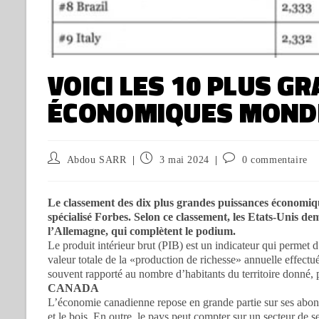
VOICI LES 10 PLUS G
ÉCONOMIQUES MONDI
Abdou SARR
3 mai 2024
0 commentaire
Le classement des dix plus grandes puissances économique
spécialisé Forbes. Selon ce classement, les Etats-Unis de
l’Allemagne, qui complètent le podium.
Le produit intérieur brut (PIB) est un indicateur qui permet 
valeur totale de la «production de richesse» annuelle effectuée
souvent rapporté au nombre d’habitants du territoire donné, 
CANADA
L’économie canadienne repose en grande partie sur ses abond
et le bois. En outre, le pays peut compter sur un secteur de se