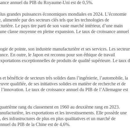
sance annuel du PIB du Royaume-Uni est de 0,5%.
s plus grandes puissances économiques mondiales en 2024. L’économie
e, alimentée par des secteurs clés tels que les technologies de
acturière. Le pays tire parti de son vaste marché intérieur, d’une main
’une classe moyenne en pleine expansion. Le taux de croissance annuel
ie de pointe, son industrie manufacturière et ses services. Les secteur
inance. En outre, le Japon est reconnu pour son éthique de travail
xportations exceptionnelles de produits de qualité supérieure. Le taux 
t bénéficie de secteurs très solides dans l’ingénierie, l’automobile, la
vre qualifiée, de ses initiatives solides en matière de recherche et de
l’innovation. Le taux de croissance annuel du PIB de l’Allemagne est
quatrième rang du classement en 1960 au deuxième rang en 2023.
ufacturière, les exportations et les investissements. Elle possède une
es infrastructures de plus en plus qualitatives et un marché de
nnuel du PIB de la Chine est de 4,6%.