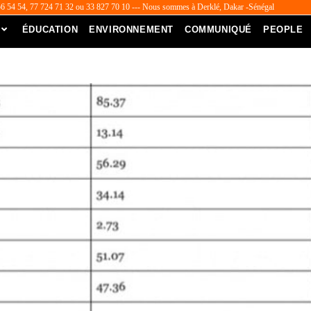
56 54 54, 77 724 71 32 ou 33 827 70 10 --- Nous sommes à Derklé, Dakar -Sénégal
ÉDUCATION
ENVIRONNEMENT
COMMUNIQUÉ
PEOPLE