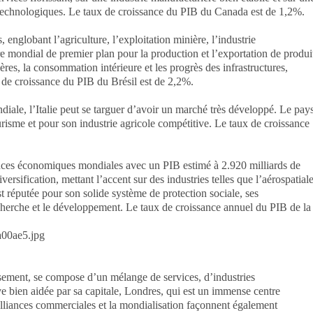
 technologiques. Le taux de croissance du PIB du Canada est de 1,2%.
 englobant l’agriculture, l’exploitation minière, l’industrie
re mondial de premier plan pour la production et l’exportation de produi
ières, la consommation intérieure et les progrès des infrastructures,
 de croissance du PIB du Brésil est de 2,2%.
ale, l’Italie peut se targuer d’avoir un marché très développé. Le pay
risme et pour son industrie agricole compétitive. Le taux de croissance
ances économiques mondiales avec un PIB estimé à 2.920 milliards de
ersification, mettant l’accent sur des industries telles que l’aérospatiale
est réputée pour son solide système de protection sociale, ses
echerche et le développement. Le taux de croissance annuel du PIB de la
a00ae5.jpg
ement, se compose d’un mélange de services, d’industries
uve bien aidée par sa capitale, Londres, qui est un immense centre
 alliances commerciales et la mondialisation façonnent également