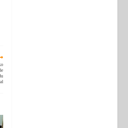
ko
le
du
al