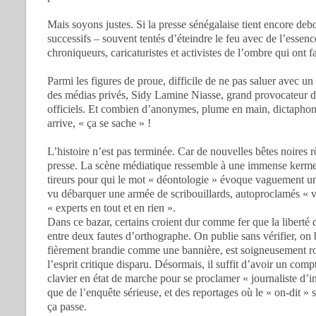
Mais soyons justes. Si la presse sénégalaise tient encore de
successifs – souvent tentés d’éteindre le feu avec de l’essen
chroniqueurs, caricaturistes et activistes de l’ombre qui ont f
Parmi les figures de proue, difficile de ne pas saluer avec u
des médias privés, Sidy Lamine Niasse, grand provocateur dev
officiels. Et combien d’anonymes, plume en main, dictaphone
arrive, « ça se sache » !
L’histoire n’est pas terminée. Car de nouvelles bêtes noires rô
presse. La scène médiatique ressemble à une immense kermes
tireurs pour qui le mot « déontologie » évoque vaguement un
vu débarquer une armée de scribouillards, autoproclamés « v
« experts en tout et en rien ».
Dans ce bazar, certains croient dur comme fer que la liberté d
entre deux fautes d’orthographe. On publie sans vérifier, on
fièrement brandie comme une bannière, est soigneusement roul
l’esprit critique disparu. Désormais, il suffit d’avoir un co
clavier en état de marche pour se proclamer « journaliste d’in
que de l’enquête sérieuse, et des reportages où le « on-dit » s
ça passe.