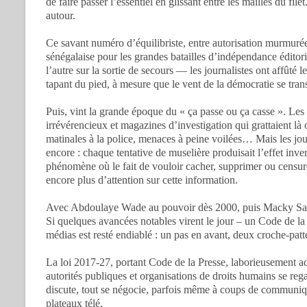
de faire passer l’essentiel en glissant entre les mailles du fil
autour.
Ce savant numéro d’équilibriste, entre autorisation murmurée e
sénégalaise pour les grandes batailles d’indépendance éditori
l’autre sur la sortie de secours — les journalistes ont affûté l
tapant du pied, à mesure que le vent de la démocratie se tran
Puis, vint la grande époque du « ça passe ou ça casse ». Le
irrévérencieux et magazines d’investigation qui grattaient là
matinales à la police, menaces à peine voilées… Mais les jour
encore : chaque tentative de muselière produisait l’effet inver
phénomène où le fait de vouloir cacher, supprimer ou censure
encore plus d’attention sur cette information.
Avec Abdoulaye Wade au pouvoir dès 2000, puis Macky Sall 
Si quelques avancées notables virent le jour – un Code de la p
médias est resté endiablé : un pas en avant, deux croche-patt
La loi 2017-27, portant Code de la Presse, laborieusement ad
autorités publiques et organisations de droits humains se rega
discute, tout se négocie, parfois même à coups de communiqu
plateaux télé.