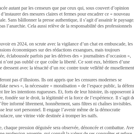
nacée autant par les censeurs que par ceux qui, sous couvert d’opinion
u d’instaurer des mesures claires et fermes pour encadrer ce « nouveau
le. Sans bâillonner la presse authentique, il s’agit d’assainir le paysage
 pas l’anarchie. Cela aussi relève de la responsabilité des professionnels
voir en 2024, on scrute avec la vigilance d’un chat en embuscade, les
ressions économiques sur des rédactions exsangues, mais toujours
ée, éclaboussée parfois par les dérives des « journalistes d’occasion »,
n’ont pas oublié ce que coûte la liberté. Ce sont eux, héritiers d’une
se dressent avec la ténacité d’un roc contre toute velléité de musellement
eront pas d’illusions. Ils ont appris que les censures modernes se
« fake news », la nécessaire « moralisation » de l’espace public, la défen
nt lire les intentions rugueuses. Et, forts de leur histoire, ils opposeront à
fondée sur le droit, la légitimité et la force de l’expérience. Il s’agit d
être informé librement, honnêtement, sans filtres ni chaînes invisibles.
se leur sort personnel. Il engage l’avenir même de la démocratie
ulacre, une vitrine vide destinée à tromper les naïfs.
, chaque pression déguisée sera observée, dénoncée et combattue. Ave
une profession aguerrie, qui connaît la valeur de ses conquêtes et refuse