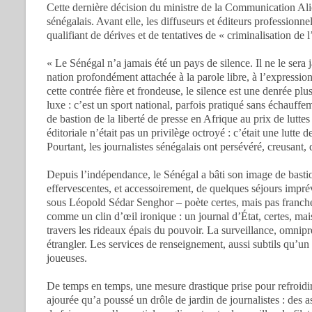
Cette dernière décision du ministre de la Communication Ali
sénégalais. Avant elle, les diffuseurs et éditeurs professionne
qualifiant de dérives et de tentatives de « criminalisation de l
« Le Sénégal n’a jamais été un pays de silence. Il ne le sera j
nation profondément attachée à la parole libre, à l’expression
cette contrée fière et frondeuse, le silence est une denrée plu
luxe : c’est un sport national, parfois pratiqué sans échauffe
de bastion de la liberté de presse en Afrique au prix de lutt
éditoriale n’était pas un privilège octroyé : c’était une lutte 
Pourtant, les journalistes sénégalais ont persévéré, creusant,
Depuis l’indépendance, le Sénégal a bâti son image de bastion
effervescentes, et accessoirement, de quelques séjours impré
sous Léopold Sédar Senghor – poète certes, mais pas franche
comme un clin d’œil ironique : un journal d’État, certes, mai
travers les rideaux épais du pouvoir. La surveillance, omnipré
étrangler. Les services de renseignement, aussi subtils qu’un
joueuses.
De temps en temps, une mesure drastique prise pour refroidir 
ajourée qu’a poussé un drôle de jardin de journalistes : de