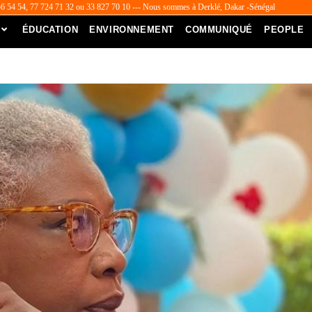
56 54 54, 77 724 71 32 ou 33 827 70 10 --- Nous sommes à Derklé, Dakar -Sénégal
ÉDUCATION
ENVIRONNEMENT
COMMUNIQUÉ
PEOPLE