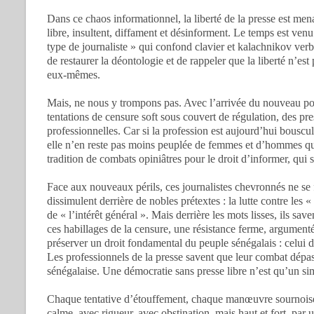
Dans ce chaos informationnel, la liberté de la presse est me
libre, insultent, diffament et désinforment. Le temps est ven
type de journaliste » qui confond clavier et kalachnikov verba
de restaurer la déontologie et de rappeler que la liberté n’est
eux-mêmes.
Mais, ne nous y trompons pas. Avec l’arrivée du nouveau pou
tentations de censure soft sous couvert de régulation, des p
professionnelles. Car si la profession est aujourd’hui bouscul
elle n’en reste pas moins peuplée de femmes et d’hommes qui 
tradition de combats opiniâtres pour le droit d’informer, qui 
Face aux nouveaux périls, ces journalistes chevronnés ne se f
dissimulent derrière de nobles prétextes : la lutte contre les 
de « l’intérêt général ». Mais derrière les mots lisses, ils save
ces habillages de la censure, une résistance ferme, argumentée, 
préserver un droit fondamental du peuple sénégalais : celui d’
Les professionnels de la presse savent que leur combat dépas
sénégalaise. Une démocratie sans presse libre n’est qu’un sim
Chaque tentative d’étouffement, chaque manœuvre sournoise
calme, avec rigueur, avec obstination, mais haut et fort, par 