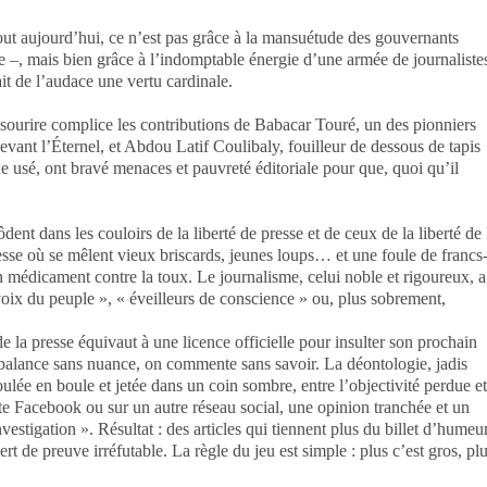
bout aujourd’hui, ce n’est pas grâce à la mansuétude des gouvernants
ce –, mais bien grâce à l’indomptable énergie d’une armée de journaliste
ait de l’audace une vertu cardinale.
n sourire complice les contributions de Babacar Touré, un des pionniers
ant l’Éternel, et Abdou Latif Coulibaly, fouilleur de dessous de tapis
 usé, ont bravé menaces et pauvreté éditoriale pour que, quoi qu’il
dent dans les couloirs de la liberté de presse et de ceux de la liberté de 
se où se mêlent vieux briscards, jeunes loups… et une foule de francs
 médicament contre la toux. Le journalisme, celui noble et rigoureux, a
oix du peuple », « éveilleurs de conscience » ou, plus sobrement,
e la presse équivaut à une licence officielle pour insulter son prochain
 balance sans nuance, on commente sans savoir. La déontologie, jadis
ée en boule et jetée dans un coin sombre, entre l’objectivité perdue et
mpte Facebook ou sur un autre réseau social, une opinion tranchée et un
vestigation ». Résultat : des articles qui tiennent plus du billet d’humeu
ert de preuve irréfutable. La règle du jeu est simple : plus c’est gros, pl