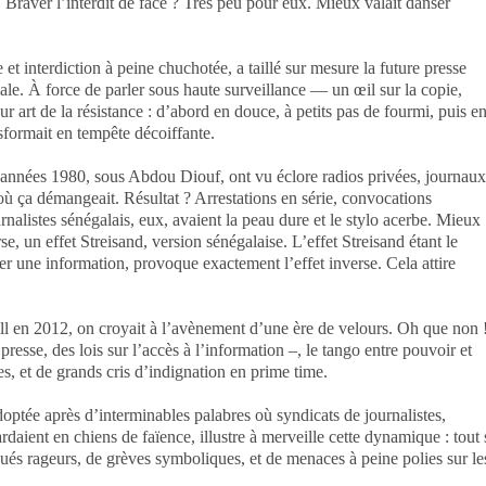
et. Braver l’interdit de face ? Très peu pour eux. Mieux valait danser
t interdiction à peine chuchotée, a taillé sur mesure la future presse
ale. À force de parler sous haute surveillance — un œil sur la copie,
eur art de la résistance : d’abord en douce, à petits pas de fourmi, puis e
sformait en tempête décoiffante.
s années 1980, sous Abdou Diouf, ont vu éclore radios privées, journaux
 où ça démangeait. Résultat ? Arrestations en série, convocations
nalistes sénégalais, eux, avaient la peau dure et le stylo acerbe. Mieux
se, un effet Streisand, version sénégalaise. L’effet Streisand étant le
r une information, provoque exactement l’effet inverse. Cela attire
en 2012, on croyait à l’avènement d’une ère de velours. Oh que non 
resse, des lois sur l’accès à l’information –, le tango entre pouvoir et
es, et de grands cris d’indignation en prime time.
optée après d’interminables palabres où syndicats de journalistes,
rdaient en chiens de faïence, illustre à merveille cette dynamique : tout 
és rageurs, de grèves symboliques, et de menaces à peine polies sur le