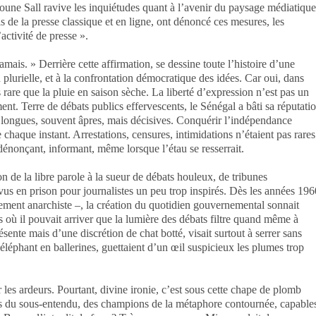
oune Sall ravive les inquiétudes quant à l’avenir du paysage médiatique
ls de la presse classique et en ligne, ont dénoncé ces mesures, les
’activité de presse ».
amais. » Derrière cette affirmation, se dessine toute l’histoire d’une
 plurielle, et à la confrontation démocratique des idées. Car oui, dans
s rare que la pluie en saison sèche. La liberté d’expression n’est pas un
ment. Terre de débats publics effervescents, le Sénégal a bâti sa réputati
es longues, souvent âpres, mais décisives. Conquérir l’indépendance
de chaque instant. Arrestations, censures, intimidations n’étaient pas rares
 dénonçant, informant, même lorsque l’étau se resserrait.
 de la libre parole à la sueur de débats houleux, de tribunes
vus en prison pour journalistes un peu trop inspirés. Dès les années 196
ment anarchiste –, la création du quotidien gouvernemental sonnait
s où il pouvait arriver que la lumière des débats filtre quand même à
sente mais d’une discrétion de chat botté, visait surtout à serrer sans
 éléphant en ballerines, guettaient d’un œil suspicieux les plumes trop
les ardeurs. Pourtant, divine ironie, c’est sous cette chape de plomb
s as du sous-entendu, des champions de la métaphore contournée, capable