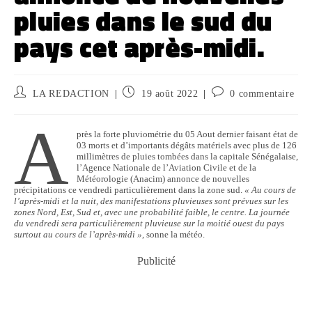
pluies dans le sud du
pays cet après-midi.
LA REDACTION
19 août 2022
0 commentaire
A
près la forte pluviométrie du 05 Aout dernier faisant état de
03 morts et d’importants dégâts matériels avec plus de 126
millimètres de pluies tombées dans la capitale Sénégalaise,
l’Agence Nationale de l’Aviation Civile et de la
Météorologie (Anacim) annonce de nouvelles
précipitations ce vendredi particulièrement dans la zone sud.
« Au cours de
l’après-midi et la nuit, des manifestations pluvieuses sont prévues sur les
zones Nord, Est, Sud et, avec une probabilité faible, le centre. La journée
du vendredi sera particulièrement pluvieuse sur la moitié ouest du pays
surtout au cours de l’après-midi »
, sonne la météo.
Publicité