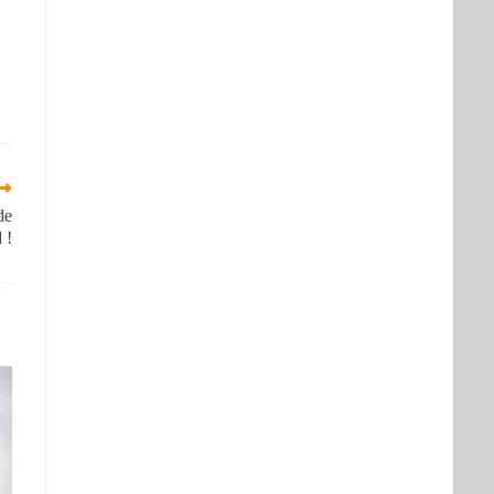
de
 !