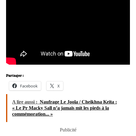
Partager :
Facebook
X
A lire aussi :
Naufrage Le Joola / Cheikhna Keïta :
« Le Pr Macky Sall n’a jamais mit les pieds à la
commémoration... »
Publicité