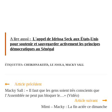
A lire aussi :
L'appel de Idrissa Seck aux États-Unis
pour soutenir et sauvegarder activement les principes
démocratiques au Sénégal
ÉTIQUETTES
:
CHEIKHNA KEITA
,
LE JOOLA
,
MACKY SALL
Article précédent
Macky Sall : « Il faut que les gens soient très conscients que
l’Assemblée ne peut pas bloquer le…» (Vidéo)
Article suivant
Mimi – Macky : La fin actée ce dimanche