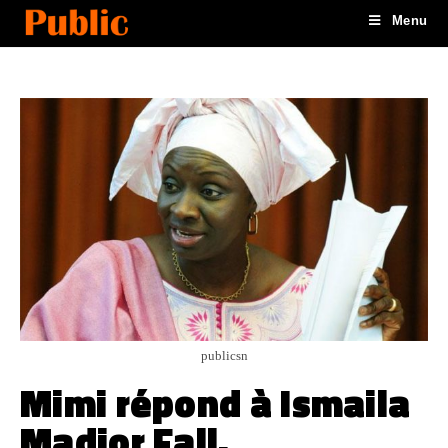
Menu
publicsn
Mimi répond à Ismaila
Madior Fall.