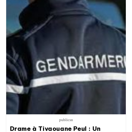
publicsn
Drame à Tivaouane Peul : Un