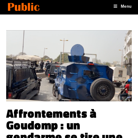
Menu
Affrontements à
Goudomp : un
gendarme se tire une