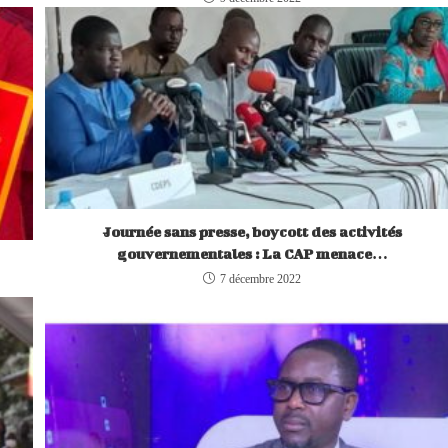
Journée sans presse, boycott des activités
gouvernementales : La CAP menace…
7 décembre 2022