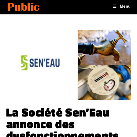
Menu
La Société Sen’Eau
annonce des
dysfonctionnements