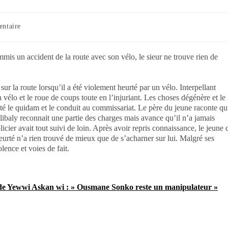
ntaire
mis un accident de la route avec son vélo, le sieur ne trouve rien de
r la route lorsqu’il a été violement heurté par un vélo. Interpellant
n vélo et le roue de coups toute en l’injuriant. Les choses dégénère et le
êté le quidam et le conduit au commissariat. Le père du jeune raconte qu
oulibaly reconnait une partie des charges mais avance qu’il n’a jamais
icier avait tout suivi de loin. Après avoir repris connaissance, le jeune d
eurté n’a rien trouvé de mieux que de s’acharner sur lui. Malgré ses
lence et voies de fait.
 de Yewwi Askan wi : » Ousmane Sonko reste un manipulateur »