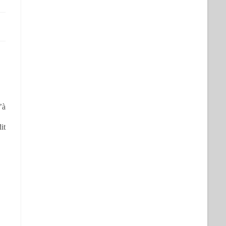
’à
it