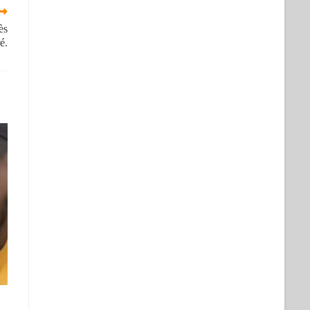
ès
é.