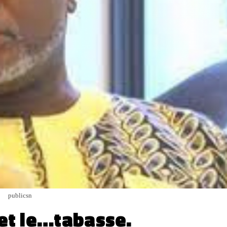
publicsn
 et le…tabasse.