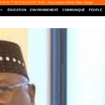
56 54 54, 77 724 71 32 ou 33 827 70 10 --- Nous sommes à Derklé, Dakar -Sénégal
ÉDUCATION
ENVIRONNEMENT
COMMUNIQUÉ
PEOPLE